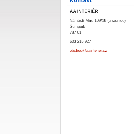
Kontakt
AA INTERIÉR
Náměstí Míru 109/18 (u radnice)
Šumperk
787 01
603 215 927
obchod@a
ainterie
r.cz