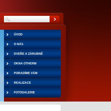
ÚVOD
O NÁS
DVEŘE A ZÁRUBNĚ
OKNA OTHERM
PORADÍME VÁM
REALIZACE
FOTOGALERIE