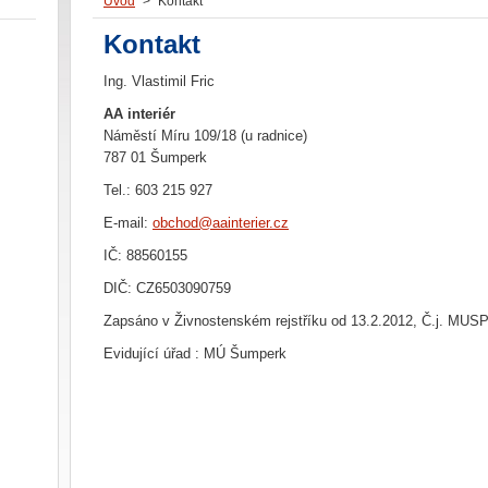
Úvod
>
Kontakt
Kontakt
Ing. Vlastimil Fric
AA interiér
Náměstí Míru 109/18 (u radnice)
787 01 Šumperk
Tel.: 603 215 927
E-mail:
obchod@aainterier.cz
IČ: 88560155
DIČ: CZ6503090759
Zapsáno v Živnostenském rejstříku od 13.2.2012, Č.j. MUS
Evidující úřad : MÚ Šumperk