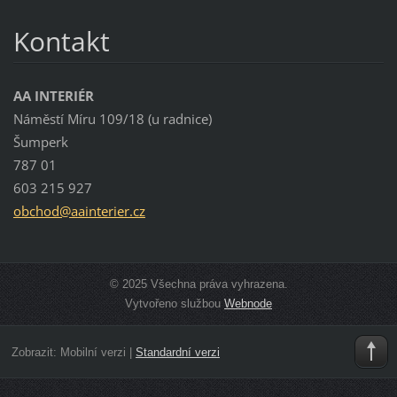
Kontakt
AA INTERIÉR
Náměstí Míru 109/18 (u radnice)
Šumperk
787 01
603 215 927
obchod@a
ainterie
r.cz
© 2025 Všechna práva vyhrazena.
Vytvořeno službou
Webnode
Zobrazit:
Mobilní verzi
|
Standardní verzi